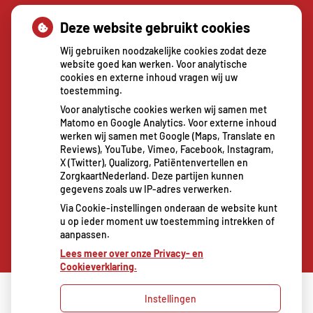
Deze website gebruikt cookies
Sterke buikspieren zonder sportschool? Deze 7
activiteiten doen het werk stiekem voor jou
Wij gebruiken noodzakelijke cookies zodat deze
CZ vergoedt zorg van twee gespecialiseerde
website goed kan werken. Voor analytische
cookies en externe inhoud vragen wij uw
revalidatieartsen niet meer
toestemming.
De sleutel tot blijvend afvallen? Dat doe je
Voor analytische cookies werken wij samen met
volgens onderzoek veel effectiever samen
Matomo en Google Analytics. Voor externe inhoud
Spoedeisende hulp zag dit weekend meer
werken wij samen met Google (Maps, Translate en
Reviews), YouTube, Vimeo, Facebook, Instagram,
mensen met heup- en polsbreuken binnenkomen
X (Twitter), Qualizorg, Patiëntenvertellen en
Een recept voor een wandeling: waarom
ZorgkaartNederland. Deze partijen kunnen
gegevens zoals uw IP-adres verwerken.
Erasmus MC patiënten het park in stuurt
Via Cookie-instellingen onderaan de website kunt
u op ieder moment uw toestemming intrekken of
aanpassen.
Lees meer over onze Privacy- en
Cookieverklaring.
Instellingen
Uw Zorg Online
|
Beheer