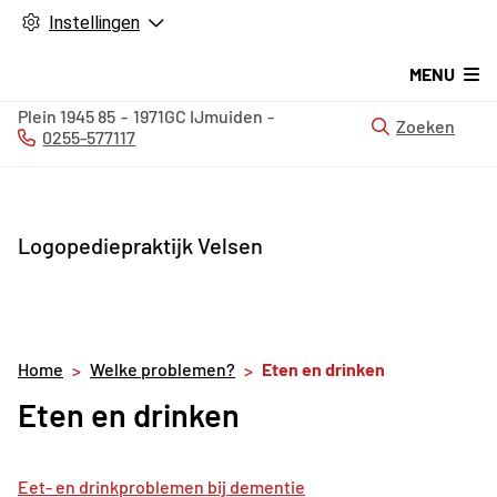
Instellingen
MENU
Plein 1945
85
1971GC
IJmuiden
Zoeken
0255-577117
Tel:
Logopediepraktijk Velsen
Home
Welke problemen?
Eten en drinken
Eten en drinken
Eet- en drinkproblemen bij dementie