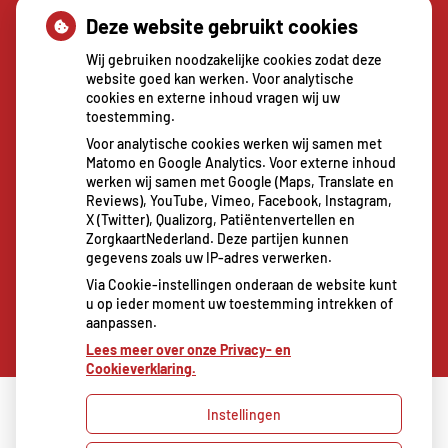
Deze website gebruikt cookies
Sterke buikspieren zonder sportschool? Deze 7
activiteiten doen het werk stiekem voor jou
Wij gebruiken noodzakelijke cookies zodat deze
CZ vergoedt zorg van twee gespecialiseerde
website goed kan werken. Voor analytische
cookies en externe inhoud vragen wij uw
revalidatieartsen niet meer
toestemming.
De sleutel tot blijvend afvallen? Dat doe je
Voor analytische cookies werken wij samen met
volgens onderzoek veel effectiever samen
Matomo en Google Analytics. Voor externe inhoud
Spoedeisende hulp zag dit weekend meer
werken wij samen met Google (Maps, Translate en
Reviews), YouTube, Vimeo, Facebook, Instagram,
mensen met heup- en polsbreuken binnenkomen
X (Twitter), Qualizorg, Patiëntenvertellen en
Een recept voor een wandeling: waarom
ZorgkaartNederland. Deze partijen kunnen
gegevens zoals uw IP-adres verwerken.
Erasmus MC patiënten het park in stuurt
Via Cookie-instellingen onderaan de website kunt
u op ieder moment uw toestemming intrekken of
aanpassen.
Lees meer over onze Privacy- en
Cookieverklaring.
Instellingen
Uw Zorg Online
|
Beheer