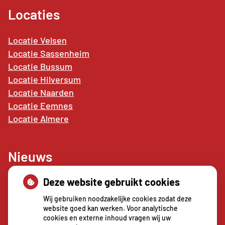
Locaties
Locatie Velsen
Locatie Sassenheim
Locatie Bussum
Locatie Hilversum
Locatie Naarden
Locatie
Eemnes
Locatie Almere
Nieuws
Deze website gebruikt cookies
Sterke buikspieren zonder sportschool? Deze 7
activiteiten doen het werk stiekem voor jou
Wij gebruiken noodzakelijke cookies zodat deze
CZ vergoedt zorg van twee gespecialiseerde
website goed kan werken. Voor analytische
cookies en externe inhoud vragen wij uw
revalidatieartsen niet meer