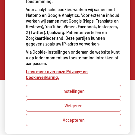
toestemming.
De sleutel tot blijvend afvallen? Dat doe je
Voor analytische cookies werken wij samen met
volgens onderzoek veel effectiever samen
Matomo en Google Analytics. Voor externe inhoud
Spoedeisende hulp zag dit weekend meer
werken wij samen met Google (Maps, Translate en
Reviews), YouTube, Vimeo, Facebook, Instagram,
mensen met heup- en polsbreuken binnenkomen
X (Twitter), Qualizorg, Patiëntenvertellen en
Een recept voor een wandeling: waarom
ZorgkaartNederland. Deze partijen kunnen
gegevens zoals uw IP-adres verwerken.
Erasmus MC patiënten het park in stuurt
Via Cookie-instellingen onderaan de website kunt
u op ieder moment uw toestemming intrekken of
aanpassen.
Lees meer over onze Privacy- en
Cookieverklaring.
Instellingen
Uw Zorg Online
|
Beheer
Weigeren
Bezoek
onze
Privacy verklaring
|
Cookie-instellingen
|
facebook
Accepteren
Voorwaarden
pagina