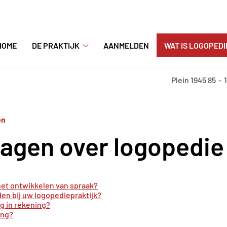
nu
HOME
DE PRAKTIJK
AANMELDEN
WAT IS LOGOPEDI
De
praktijk
submenu
Plein 1945
85
en
ragen over logopedie
 het ontwikkelen van spraak?
den bij uw logopediepraktijk?
g in rekening?
ing?