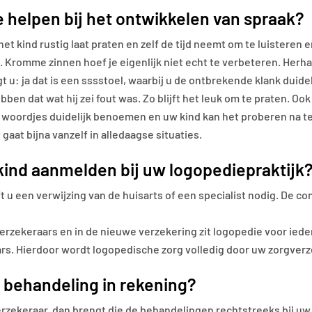
e helpen bij het ontwikkelen van spraak?
 het kind rustig laat praten en zelf de tijd neemt om te luistere
gt. Kromme zinnen hoef je eigenlijk niet echt te verbeteren. Her
 u: ja dat is een sssstoel, waarbij u de ontbrekende klank duidel
ebben dat wat hij zei fout was. Zo blijft het leuk om te praten. 
 woordjes duidelijk benoemen en uw kind kan het proberen na te
 gaat bijna vanzelf in alledaagse situaties.
 kind aanmelden bij uw logopediepraktijk
u een verwijzing van de huisarts of een specialist nodig. De co
zekeraars en in de nieuwe verzekering zit logopedie voor ieder
ars. Hierdoor wordt logopedische zorg volledig door uw zorgver
e behandeling in rekening?
rzekeraar, dan brengt die de behandelingen rechtstreeks bij uw