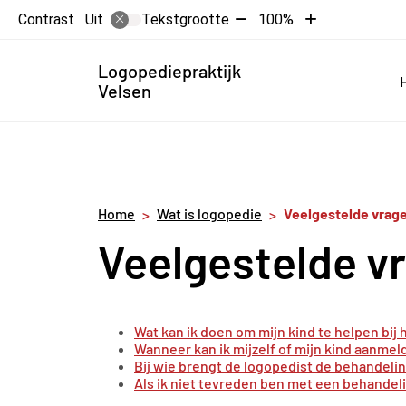
Tekst
Tekst
Contrast
Tekstgrootte
100%
Uit
verkleinen
vergroten
met
met
Hoofdme
Logopediepraktijk
10%
10%
Velsen
Home
Wat is logopedie
Veelgestelde vrag
Veelgestelde v
Wat kan ik doen om mijn kind te helpen bij
Wanneer kan ik mijzelf of mijn kind aanmel
Bij wie brengt de logopedist de behandelin
Als ik niet tevreden ben met een behandel