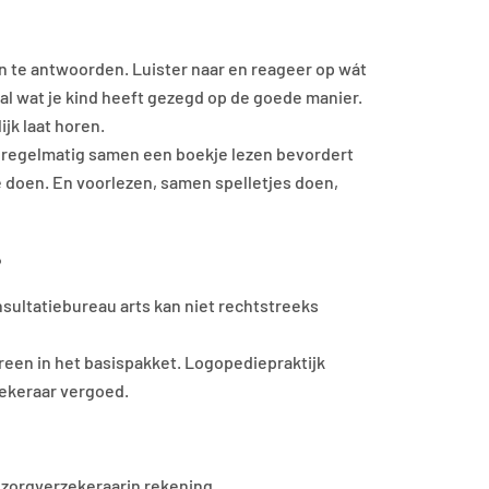
n en te antwoorden. Luister naar en reageer op wát
haal wat je kind heeft gezegd op de goede manier.
ijk laat horen.
Ook regelmatig samen een boekje lezen bevordert
 doen. En voorlezen, samen spelletjes doen,
?
nsultatiebureau arts kan niet rechtstreeks
een in het basispakket. Logopediepraktijk
zekeraar vergoed.
 zorgverzekeraarin rekening.