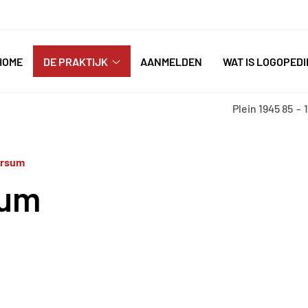
nu
HOME
DE PRAKTIJK
AANMELDEN
WAT IS LOGOPEDI
De
praktijk
submenu
Plein 1945
85
ersum
sum