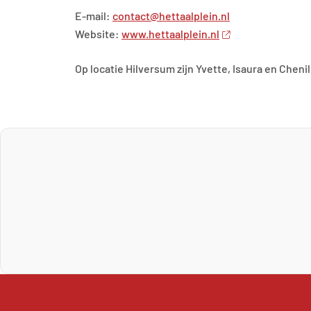
E-mail:
contact@hettaalplein.nl
Website:
www.hettaalplein.nl
Op locatie Hilversum zijn Yvette, Isaura en Cheni