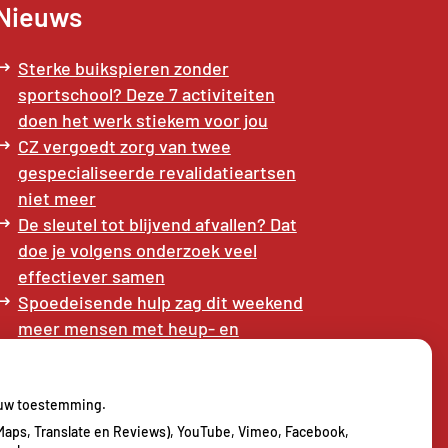
Nieuws
Sterke buikspieren zonder
sportschool? Deze 7 activiteiten
doen het werk stiekem voor jou
CZ vergoedt zorg van twee
gespecialiseerde revalidatieartsen
niet meer
De sleutel tot blijvend afvallen? Dat
doe je volgens onderzoek veel
effectiever samen
Spoedeisende hulp zag dit weekend
meer mensen met heup- en
polsbreuken binnenkomen
Een recept voor een wandeling:
waarom Erasmus MC patiënten het
j uw toestemming.
park in stuurt
Maps, Translate en Reviews), YouTube, Vimeo, Facebook,