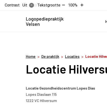
Tekst
Tekst
Contrast
Tekstgrootte
100%
Uit
verkleinen
vergroten
met
met
Hoofdme
Logopediepraktijk
10%
10%
Velsen
Home
De praktijk
Locaties
Locatie Hilv
Locatie Hilver
Locatie Gezondheidscentrum Lopes Dias
Lopes Diaslaan 115
1222 VC Hilversum