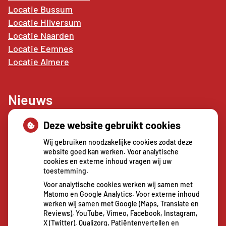
Locatie Bussum
Locatie Hilversum
Locatie Naarden
Locatie
Eemnes
Locatie Almere
Nieuws
Deze website gebruikt cookies
Sterke buikspieren zonder sportschool? Deze 7
activiteiten doen het werk stiekem voor jou
Wij gebruiken noodzakelijke cookies zodat deze
CZ vergoedt zorg van twee gespecialiseerde
website goed kan werken. Voor analytische
cookies en externe inhoud vragen wij uw
revalidatieartsen niet meer
toestemming.
De sleutel tot blijvend afvallen? Dat doe je
Voor analytische cookies werken wij samen met
volgens onderzoek veel effectiever samen
Matomo en Google Analytics. Voor externe inhoud
Spoedeisende hulp zag dit weekend meer
werken wij samen met Google (Maps, Translate en
Reviews), YouTube, Vimeo, Facebook, Instagram,
mensen met heup- en polsbreuken binnenkomen
X (Twitter), Qualizorg, Patiëntenvertellen en