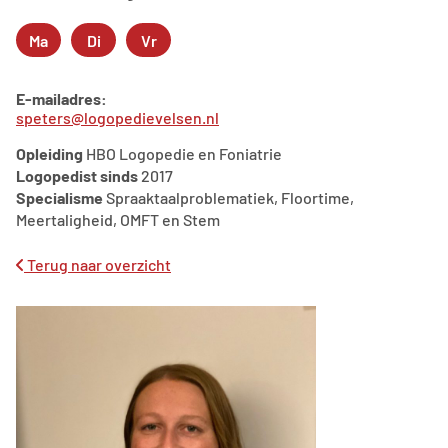
Ma
Di
Vr
Maandag
Dinsdag
Vrijdag
E-mailadres:
speters@logopedievelsen.nl
Opleiding
HBO Logopedie en Foniatrie
Logopedist sinds
2017
Specialisme
Spraaktaalproblematiek, Floortime,
Meertaligheid, OMFT en Stem
Terug naar overzicht