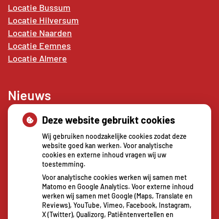
Locatie Bussum
Locatie Hilversum
Locatie Naarden
Locatie
Eemnes
Locatie Almere
Nieuws
Deze website gebruikt cookies
Sterke buikspieren zonder sportschool? Deze 7
activiteiten doen het werk stiekem voor jou
Wij gebruiken noodzakelijke cookies zodat deze
CZ vergoedt zorg van twee gespecialiseerde
website goed kan werken. Voor analytische
cookies en externe inhoud vragen wij uw
revalidatieartsen niet meer
toestemming.
De sleutel tot blijvend afvallen? Dat doe je
Voor analytische cookies werken wij samen met
volgens onderzoek veel effectiever samen
Matomo en Google Analytics. Voor externe inhoud
Spoedeisende hulp zag dit weekend meer
werken wij samen met Google (Maps, Translate en
Reviews), YouTube, Vimeo, Facebook, Instagram,
mensen met heup- en polsbreuken binnenkomen
X (Twitter), Qualizorg, Patiëntenvertellen en