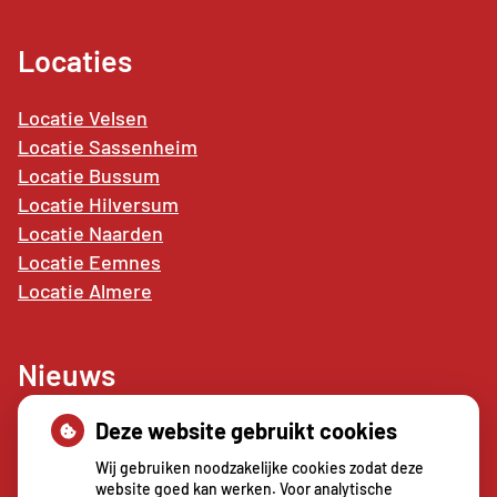
Locaties
Locatie Velsen
Locatie Sassenheim
Locatie Bussum
Locatie Hilversum
Locatie Naarden
Locatie
Eemnes
Locatie Almere
Nieuws
Deze website gebruikt cookies
Sterke buikspieren zonder sportschool? Deze 7
activiteiten doen het werk stiekem voor jou
Wij gebruiken noodzakelijke cookies zodat deze
CZ vergoedt zorg van twee gespecialiseerde
website goed kan werken. Voor analytische