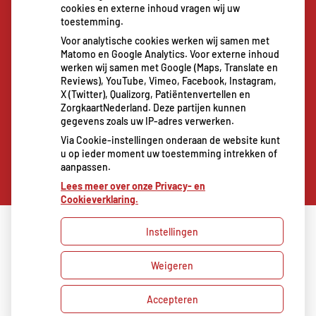
cookies en externe inhoud vragen wij uw
revalidatieartsen niet meer
toestemming.
De sleutel tot blijvend afvallen? Dat doe je
Voor analytische cookies werken wij samen met
volgens onderzoek veel effectiever samen
Matomo en Google Analytics. Voor externe inhoud
Spoedeisende hulp zag dit weekend meer
werken wij samen met Google (Maps, Translate en
Reviews), YouTube, Vimeo, Facebook, Instagram,
mensen met heup- en polsbreuken binnenkomen
X (Twitter), Qualizorg, Patiëntenvertellen en
Een recept voor een wandeling: waarom
ZorgkaartNederland. Deze partijen kunnen
gegevens zoals uw IP-adres verwerken.
Erasmus MC patiënten het park in stuurt
Via Cookie-instellingen onderaan de website kunt
u op ieder moment uw toestemming intrekken of
aanpassen.
Lees meer over onze Privacy- en
Cookieverklaring.
Instellingen
Uw Zorg Online
|
Beheer
Weigeren
Bezoek
onze
Privacy verklaring
|
Cookie-instellingen
|
facebook
Accepteren
Voorwaarden
pagina