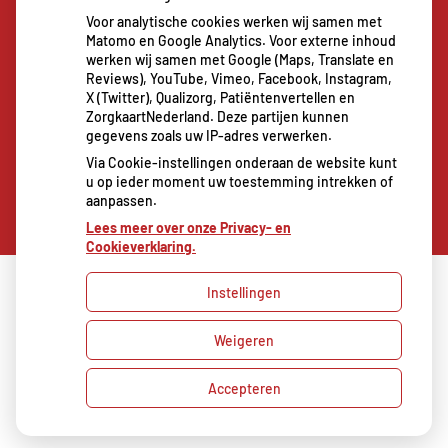
De sleutel tot blijvend afvallen? Dat doe je
Voor analytische cookies werken wij samen met
volgens onderzoek veel effectiever samen
Matomo en Google Analytics. Voor externe inhoud
Spoedeisende hulp zag dit weekend meer
werken wij samen met Google (Maps, Translate en
Reviews), YouTube, Vimeo, Facebook, Instagram,
mensen met heup- en polsbreuken binnenkomen
X (Twitter), Qualizorg, Patiëntenvertellen en
Een recept voor een wandeling: waarom
ZorgkaartNederland. Deze partijen kunnen
gegevens zoals uw IP-adres verwerken.
Erasmus MC patiënten het park in stuurt
Via Cookie-instellingen onderaan de website kunt
u op ieder moment uw toestemming intrekken of
aanpassen.
Lees meer over onze Privacy- en
Cookieverklaring.
Instellingen
Uw Zorg Online
|
Beheer
Weigeren
Bezoek
onze
Privacy verklaring
|
Cookie-instellingen
|
facebook
Accepteren
Voorwaarden
pagina