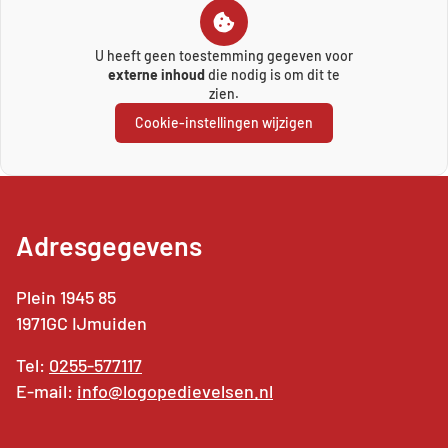
U heeft geen toestemming gegeven voor
externe inhoud
die nodig is om dit te
zien.
Cookie-instellingen wijzigen
Adresgegevens
Plein 1945 85
1971GC IJmuiden
Tel:
0255-577117
E-mail:
info@logopedievelsen.nl