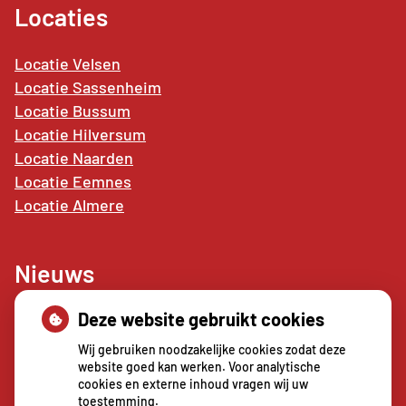
Locaties
Locatie Velsen
Locatie Sassenheim
Locatie Bussum
Locatie Hilversum
Locatie Naarden
Locatie
Eemnes
Locatie Almere
Nieuws
Deze website gebruikt cookies
Sterke buikspieren zonder sportschool? Deze 7
activiteiten doen het werk stiekem voor jou
Wij gebruiken noodzakelijke cookies zodat deze
CZ vergoedt zorg van twee gespecialiseerde
website goed kan werken. Voor analytische
cookies en externe inhoud vragen wij uw
revalidatieartsen niet meer
toestemming.