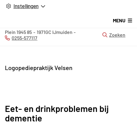
Instellingen
MENU
Plein 1945
85
1971GC
IJmuiden
Zoeken
0255-577117
Tel:
Logopediepraktijk Velsen
Eet- en drinkproblemen bij
dementie