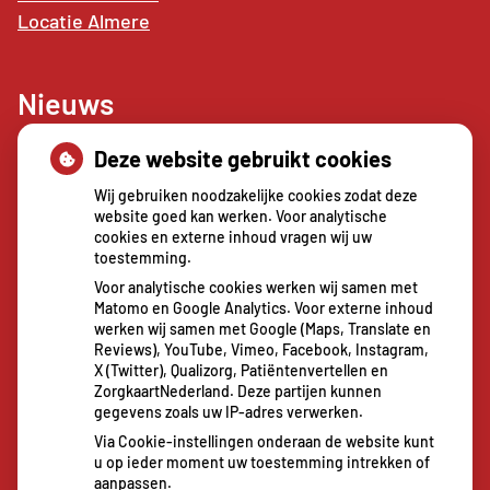
Locatie Almere
Nieuws
Deze website gebruikt cookies
Sterke buikspieren zonder sportschool? Deze 7
activiteiten doen het werk stiekem voor jou
Wij gebruiken noodzakelijke cookies zodat deze
CZ vergoedt zorg van twee gespecialiseerde
website goed kan werken. Voor analytische
cookies en externe inhoud vragen wij uw
revalidatieartsen niet meer
toestemming.
De sleutel tot blijvend afvallen? Dat doe je
Voor analytische cookies werken wij samen met
volgens onderzoek veel effectiever samen
Matomo en Google Analytics. Voor externe inhoud
Spoedeisende hulp zag dit weekend meer
werken wij samen met Google (Maps, Translate en
Reviews), YouTube, Vimeo, Facebook, Instagram,
mensen met heup- en polsbreuken binnenkomen
X (Twitter), Qualizorg, Patiëntenvertellen en
Een recept voor een wandeling: waarom
ZorgkaartNederland. Deze partijen kunnen
gegevens zoals uw IP-adres verwerken.
Erasmus MC patiënten het park in stuurt
Via Cookie-instellingen onderaan de website kunt
u op ieder moment uw toestemming intrekken of
aanpassen.