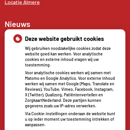
Locatie Almere
Nieuws
Deze website gebruikt cookies
Sterke buikspieren zonder sportschool? Deze 7
activiteiten doen het werk stiekem voor jou
Wij gebruiken noodzakelijke cookies zodat deze
CZ vergoedt zorg van twee gespecialiseerde
website goed kan werken. Voor analytische
cookies en externe inhoud vragen wij uw
revalidatieartsen niet meer
toestemming.
De sleutel tot blijvend afvallen? Dat doe je
Voor analytische cookies werken wij samen met
volgens onderzoek veel effectiever samen
Matomo en Google Analytics. Voor externe inhoud
Spoedeisende hulp zag dit weekend meer
werken wij samen met Google (Maps, Translate en
Reviews), YouTube, Vimeo, Facebook, Instagram,
mensen met heup- en polsbreuken binnenkomen
X (Twitter), Qualizorg, Patiëntenvertellen en
Een recept voor een wandeling: waarom
ZorgkaartNederland. Deze partijen kunnen
gegevens zoals uw IP-adres verwerken.
Erasmus MC patiënten het park in stuurt
Via Cookie-instellingen onderaan de website kunt
u op ieder moment uw toestemming intrekken of
aanpassen.